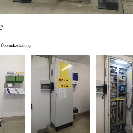
e
t Übereckzuladung